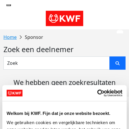
Sponsor
Zoek een deelnemer
We hebben geen zoekresultaten
gevonden
Acties
Welkom bij KWF. Fijn dat je onze website bezoekt.
Actiematerialen
We gebruiken cookies en vergelijkbare technieken om 
Evenementen