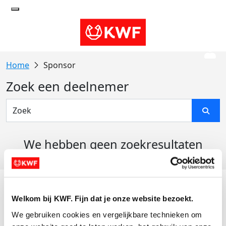
Sponsor
Zoek een deelnemer
We hebben geen zoekresultaten
gevonden
Acties
Welkom bij KWF. Fijn dat je onze website bezoekt.
Actiematerialen
We gebruiken cookies en vergelijkbare technieken om 
Evenementen