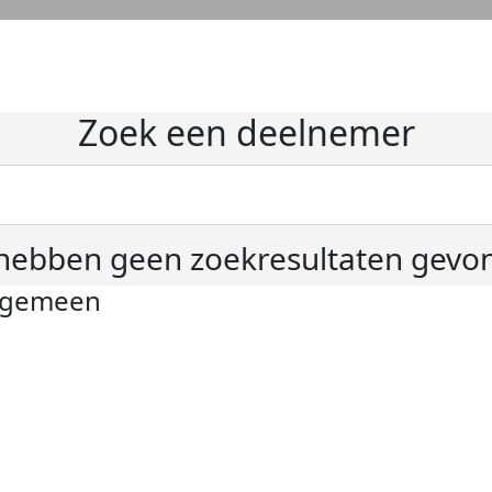
Zoek een deelnemer
hebben geen zoekresultaten gevo
lgemeen
ivacyverklaring
okie instellingen
gemene voorwaarden
er KWF Kankerbestrijding