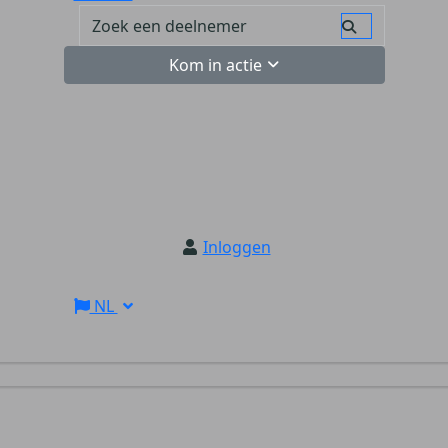
Kom in actie
Inloggen
NL