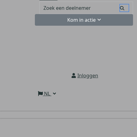
Kom in actie
Inloggen
NL