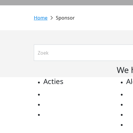
Sponsor
We 
Acties
A
Actiematerialen
Pr
Evenementen
Co
Kom in actie
Al
Ov