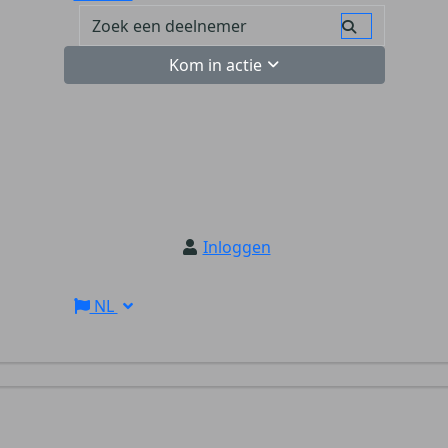
Kom in actie
Inloggen
NL