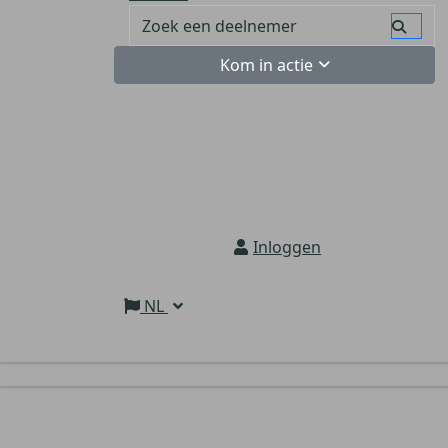
Kom in actie
Inloggen
NL