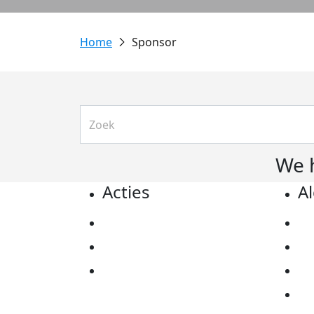
Sponsor
We 
Acties
A
Actiematerialen
Pr
Evenementen
Co
Kom in actie
Al
Ov