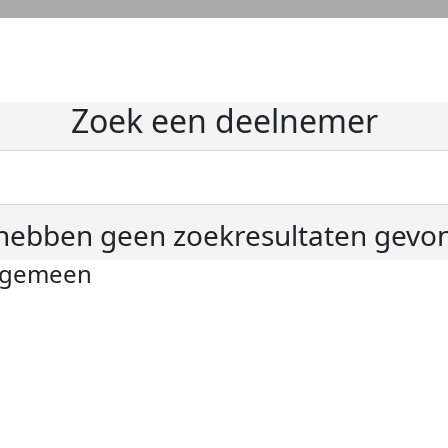
Zoek een deelnemer
hebben geen zoekresultaten gevo
lgemeen
ivacyverklaring
okie instellingen
gemene voorwaarden
er KWF Kankerbestrijding