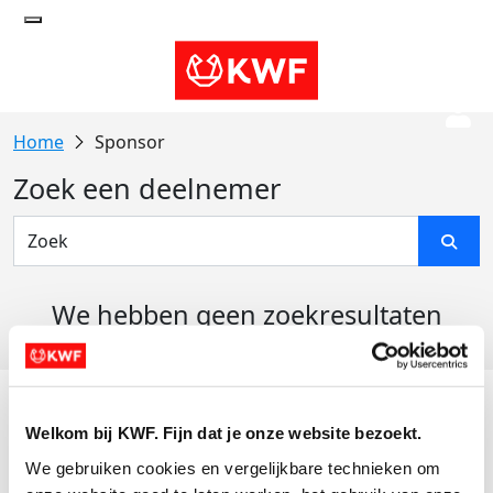
Sponsor
Zoek een deelnemer
We hebben geen zoekresultaten
gevonden
Acties
Welkom bij KWF. Fijn dat je onze website bezoekt.
Actiematerialen
We gebruiken cookies en vergelijkbare technieken om 
Evenementen