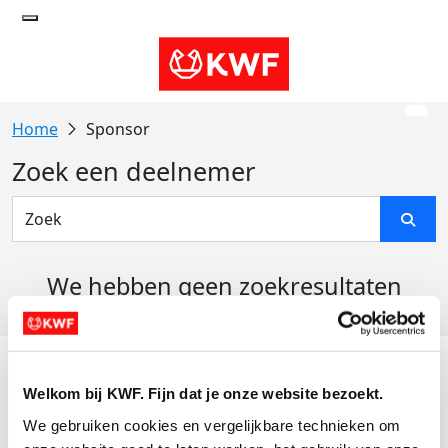
Sponsor
Zoek een deelnemer
We hebben geen zoekresultaten
gevonden
Acties
Welkom bij KWF. Fijn dat je onze website bezoekt.
Actiematerialen
We gebruiken cookies en vergelijkbare technieken om 
Evenementen