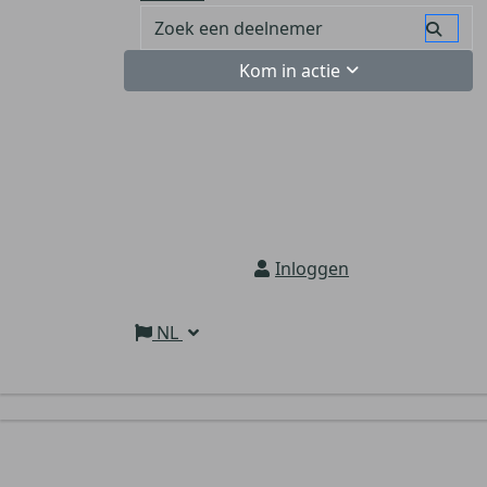
Kom in actie
Inloggen
NL