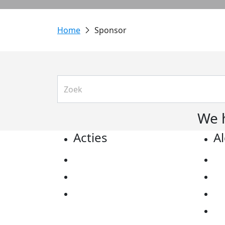
Sponsor
We 
Acties
A
Actiematerialen
Pr
Evenementen
Co
Kom in actie
Al
Ov