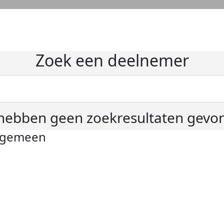
Zoek een deelnemer
hebben geen zoekresultaten gevo
lgemeen
ivacyverklaring
okie instellingen
gemene voorwaarden
er KWF Kankerbestrijding