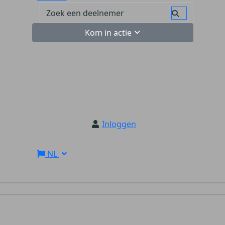
Kom in actie
Inloggen
NL