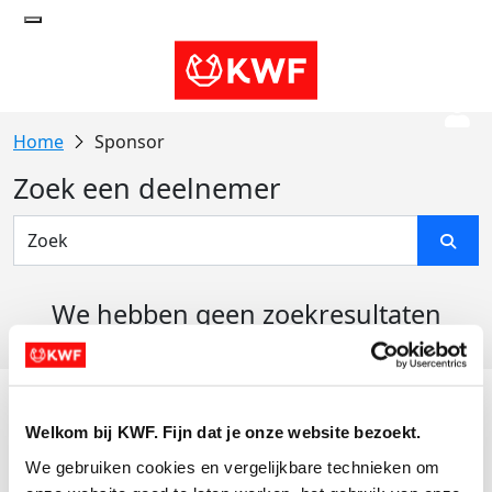
Sponsor
Zoek een deelnemer
We hebben geen zoekresultaten
gevonden
Acties
Welkom bij KWF. Fijn dat je onze website bezoekt.
Actiematerialen
We gebruiken cookies en vergelijkbare technieken om 
Evenementen