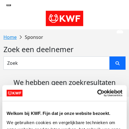
Sponsor
Zoek een deelnemer
We hebben geen zoekresultaten
gevonden
Acties
Welkom bij KWF. Fijn dat je onze website bezoekt.
Actiematerialen
We gebruiken cookies en vergelijkbare technieken om 
Evenementen