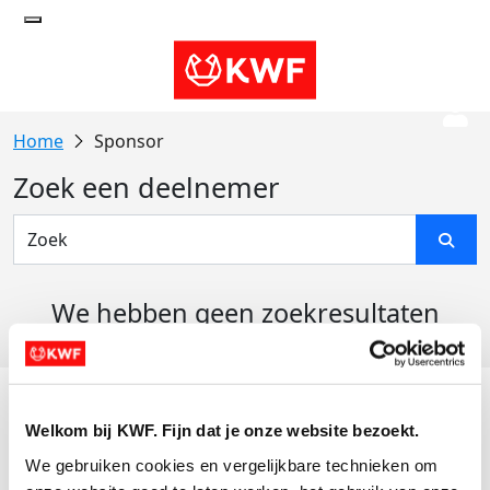
Sponsor
Zoek een deelnemer
We hebben geen zoekresultaten
gevonden
Acties
Welkom bij KWF. Fijn dat je onze website bezoekt.
Actiematerialen
We gebruiken cookies en vergelijkbare technieken om 
Evenementen