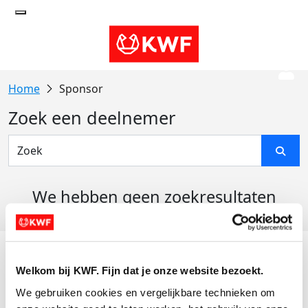
Sponsor
Zoek een deelnemer
We hebben geen zoekresultaten
gevonden
Acties
Welkom bij KWF. Fijn dat je onze website bezoekt.
Actiematerialen
We gebruiken cookies en vergelijkbare technieken om 
Evenementen