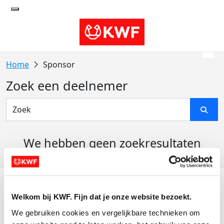
Sponsor
Zoek een deelnemer
We hebben geen zoekresultaten
gevonden
Acties
Welkom bij KWF. Fijn dat je onze website bezoekt.
Actiematerialen
We gebruiken cookies en vergelijkbare technieken om 
Evenementen