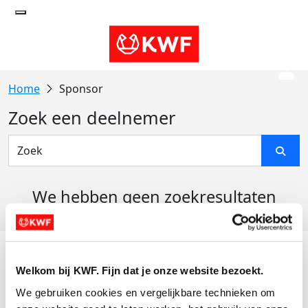
Sponsor
Zoek een deelnemer
We hebben geen zoekresultaten
gevonden
Acties
Welkom bij KWF. Fijn dat je onze website bezoekt.
Actiematerialen
We gebruiken cookies en vergelijkbare technieken om 
Evenementen