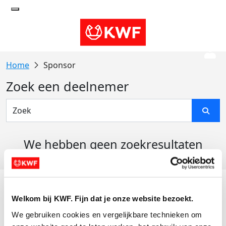
Sponsor
Zoek een deelnemer
We hebben geen zoekresultaten
gevonden
Acties
Welkom bij KWF. Fijn dat je onze website bezoekt.
Actiematerialen
We gebruiken cookies en vergelijkbare technieken om 
Evenementen