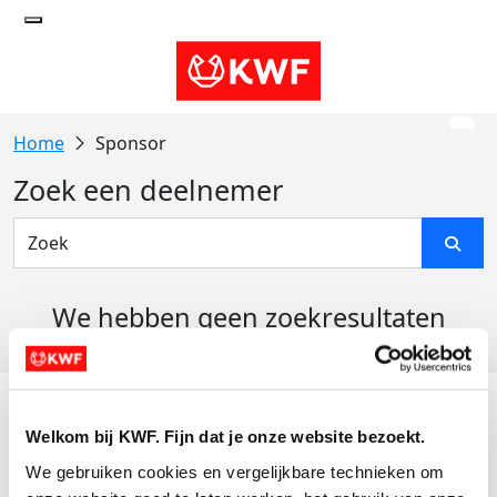
Sponsor
Zoek een deelnemer
We hebben geen zoekresultaten
gevonden
Acties
Welkom bij KWF. Fijn dat je onze website bezoekt.
Actiematerialen
We gebruiken cookies en vergelijkbare technieken om 
Evenementen