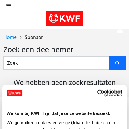
Sponsor
Zoek een deelnemer
We hebben geen zoekresultaten
gevonden
Acties
Welkom bij KWF. Fijn dat je onze website bezoekt.
Actiematerialen
We gebruiken cookies en vergelijkbare technieken om 
Evenementen