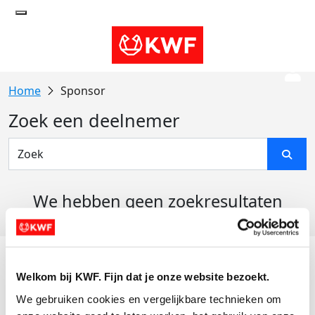
Sponsor
Zoek een deelnemer
We hebben geen zoekresultaten
gevonden
Acties
Welkom bij KWF. Fijn dat je onze website bezoekt.
Actiematerialen
We gebruiken cookies en vergelijkbare technieken om 
Evenementen