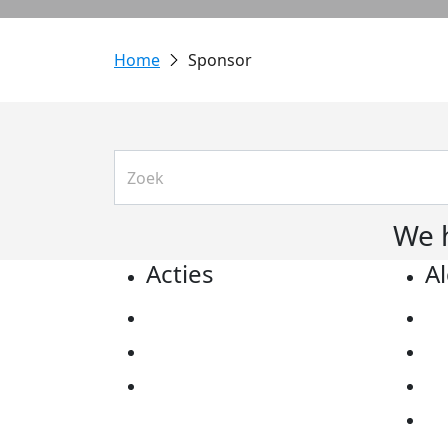
Sponsor
We 
Acties
A
Actiematerialen
Pr
Evenementen
Co
Kom in actie
Al
Ov