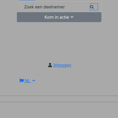
Kom in actie
Inloggen
NL