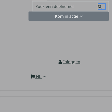
Kom in actie
Inloggen
NL