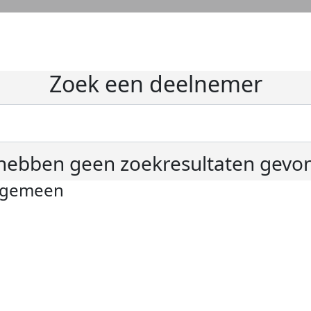
Zoek een deelnemer
hebben geen zoekresultaten gevo
lgemeen
ivacyverklaring
okie instellingen
gemene voorwaarden
er KWF Kankerbestrijding