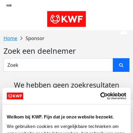
Sponsor
Zoek een deelnemer
We hebben geen zoekresultaten
gevonden
Acties
Welkom bij KWF. Fijn dat je onze website bezoekt.
Actiematerialen
We gebruiken cookies en vergelijkbare technieken om 
Evenementen