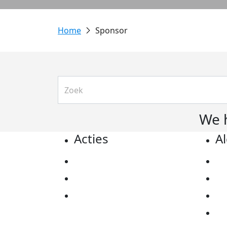
Sponsor
We 
Acties
A
Actiematerialen
Pr
Evenementen
Co
Kom in actie
Al
Ov