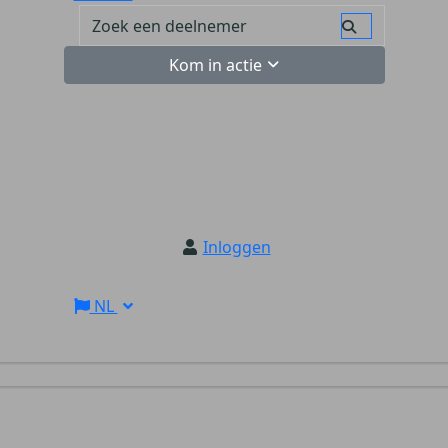
Kom in actie
Inloggen
NL