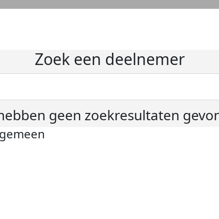
Zoek een deelnemer
hebben geen zoekresultaten gevo
lgemeen
ivacyverklaring
okie instellingen
gemene voorwaarden
er KWF Kankerbestrijding