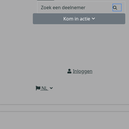
Kom in actie
Inloggen
NL