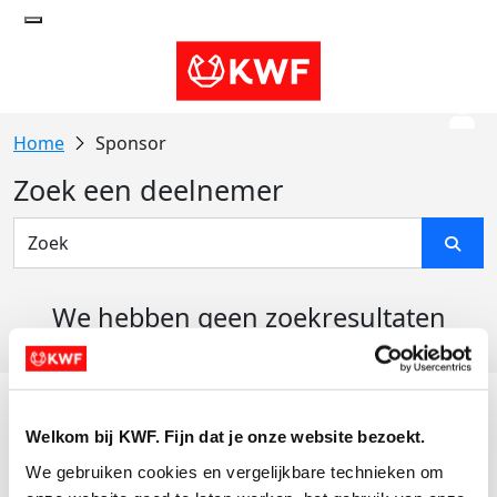
Sponsor
Zoek een deelnemer
We hebben geen zoekresultaten
gevonden
Acties
Welkom bij KWF. Fijn dat je onze website bezoekt.
Actiematerialen
We gebruiken cookies en vergelijkbare technieken om 
Evenementen