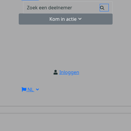
Kom in actie
Inloggen
NL