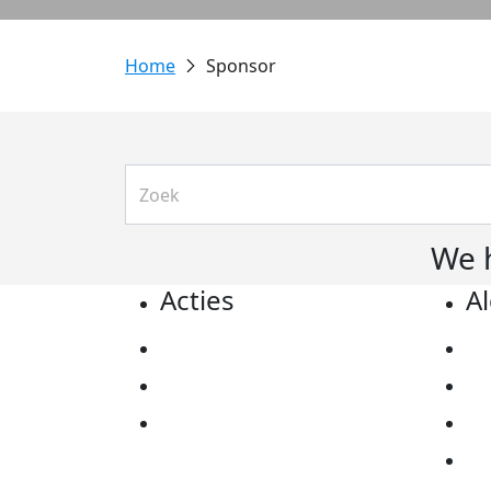
Sponsor
We 
Acties
A
Actiematerialen
Pr
Evenementen
Co
Kom in actie
Al
Ov