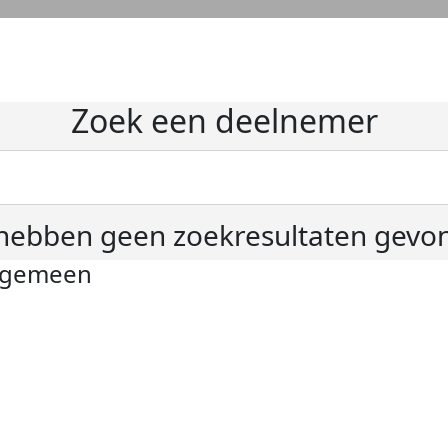
Zoek een deelnemer
hebben geen zoekresultaten gevo
lgemeen
ivacyverklaring
okie instellingen
gemene voorwaarden
er KWF Kankerbestrijding