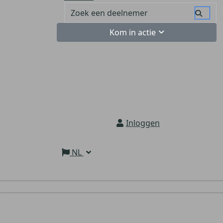
Kom in actie
Inloggen
NL