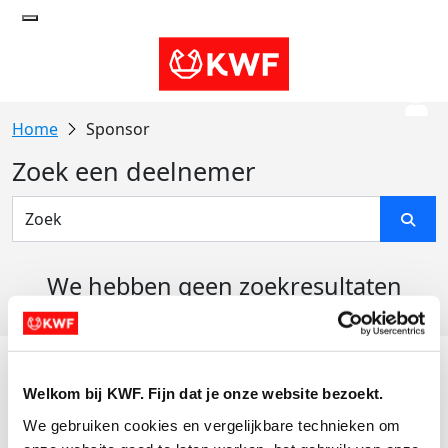
Sponsor
Zoek een deelnemer
We hebben geen zoekresultaten
gevonden
Acties
Welkom bij KWF. Fijn dat je onze website bezoekt.
Actiematerialen
We gebruiken cookies en vergelijkbare technieken om 
Evenementen