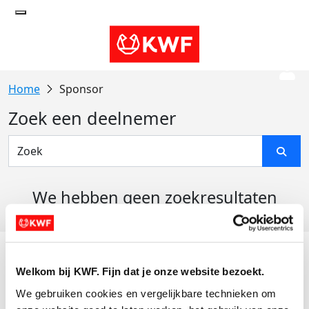
Sponsor
Zoek een deelnemer
We hebben geen zoekresultaten
gevonden
Acties
Welkom bij KWF. Fijn dat je onze website bezoekt.
Actiematerialen
We gebruiken cookies en vergelijkbare technieken om 
Evenementen