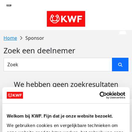
Sponsor
Zoek een deelnemer
We hebben geen zoekresultaten
gevonden
Acties
Welkom bij KWF. Fijn dat je onze website bezoekt.
Actiematerialen
We gebruiken cookies en vergelijkbare technieken om 
Evenementen