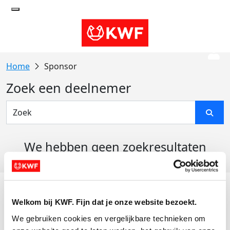
Sponsor
Zoek een deelnemer
We hebben geen zoekresultaten
gevonden
Acties
Welkom bij KWF. Fijn dat je onze website bezoekt.
Actiematerialen
We gebruiken cookies en vergelijkbare technieken om 
Evenementen