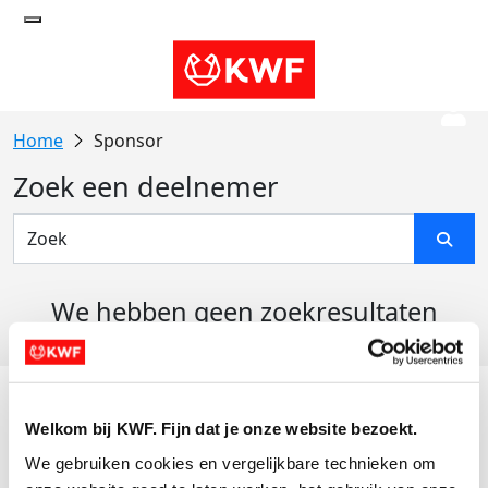
Sponsor
Zoek een deelnemer
We hebben geen zoekresultaten
gevonden
Acties
Welkom bij KWF. Fijn dat je onze website bezoekt.
Actiematerialen
We gebruiken cookies en vergelijkbare technieken om 
Evenementen