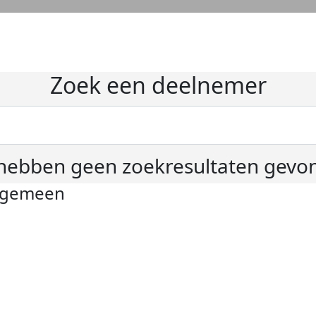
Zoek een deelnemer
hebben geen zoekresultaten gevo
lgemeen
ivacyverklaring
okie instellingen
gemene voorwaarden
er KWF Kankerbestrijding