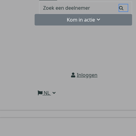
Kom in actie
Inloggen
NL