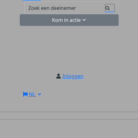
Kom in actie
Inloggen
NL