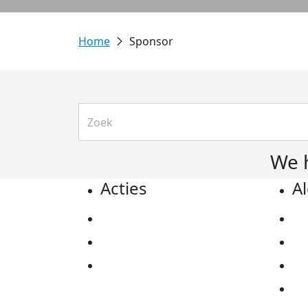
Sponsor
We 
Acties
A
Actiematerialen
Pr
Evenementen
Co
Kom in actie
Al
Ov