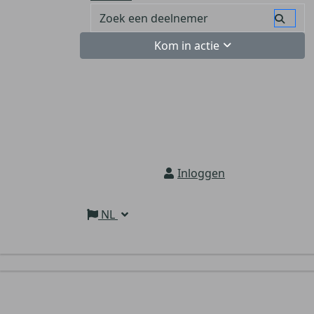
Kom in actie
Inloggen
NL