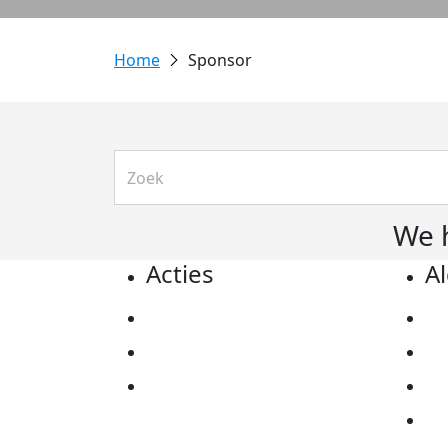
Sponsor
We 
Acties
A
Actiematerialen
Pr
Evenementen
Co
Kom in actie
Al
Ov