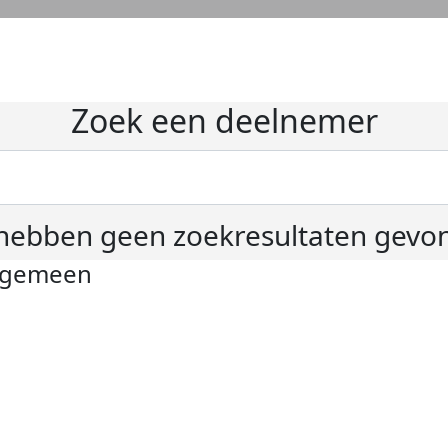
Zoek een deelnemer
hebben geen zoekresultaten gevo
lgemeen
ivacyverklaring
okie instellingen
gemene voorwaarden
er KWF Kankerbestrijding