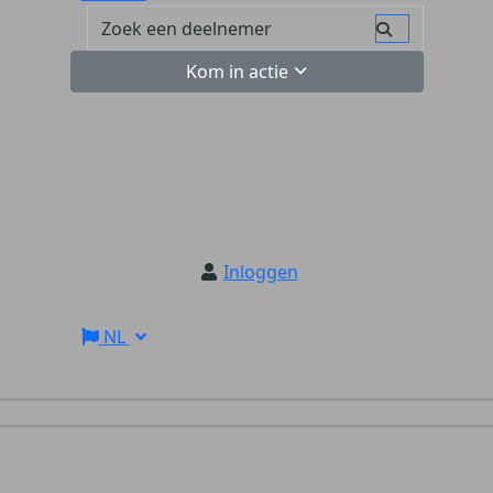
Kom in actie
Inloggen
NL