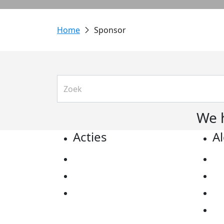
Sponsor
We 
Acties
A
Actiematerialen
Pr
Evenementen
Co
Kom in actie
Al
Ov