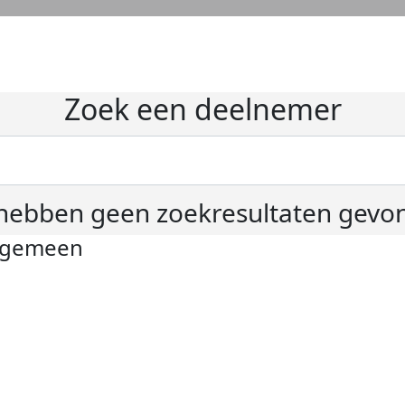
Zoek een deelnemer
hebben geen zoekresultaten gevo
lgemeen
ivacyverklaring
okie instellingen
gemene voorwaarden
er KWF Kankerbestrijding