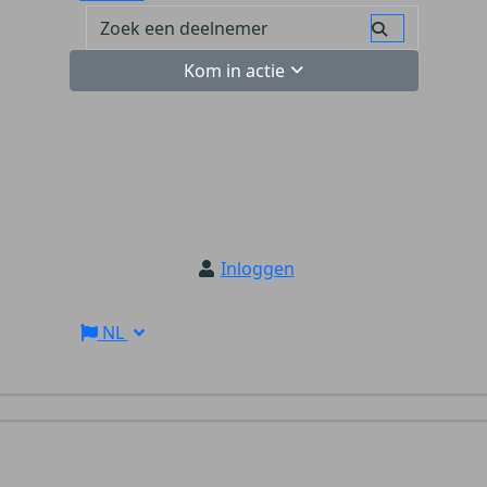
Kom in actie
Inloggen
NL