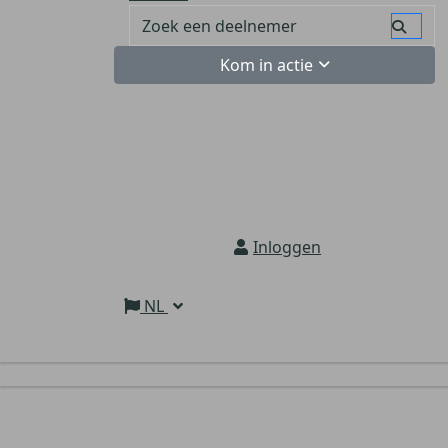
Kom in actie
Inloggen
NL