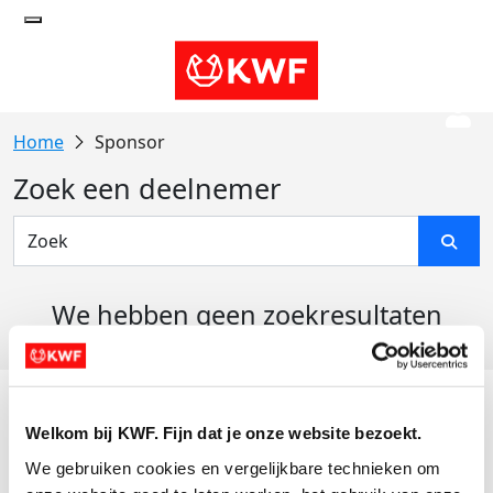
Sponsor
Zoek een deelnemer
We hebben geen zoekresultaten
gevonden
Acties
Welkom bij KWF. Fijn dat je onze website bezoekt.
Actiematerialen
We gebruiken cookies en vergelijkbare technieken om 
Evenementen