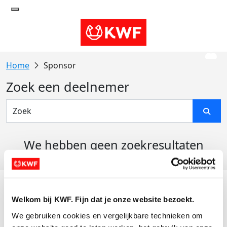
Sponsor
Zoek een deelnemer
We hebben geen zoekresultaten
gevonden
Acties
Welkom bij KWF. Fijn dat je onze website bezoekt.
Actiematerialen
We gebruiken cookies en vergelijkbare technieken om 
Evenementen