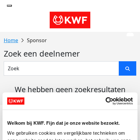
Sponsor
Zoek een deelnemer
We hebben geen zoekresultaten
gevonden
Acties
Welkom bij KWF. Fijn dat je onze website bezoekt.
Actiematerialen
We gebruiken cookies en vergelijkbare technieken om 
Evenementen