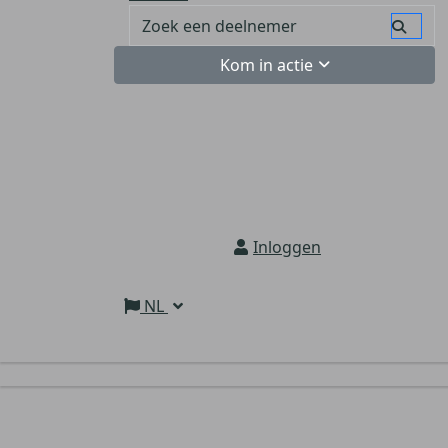
Kom in actie
Inloggen
NL