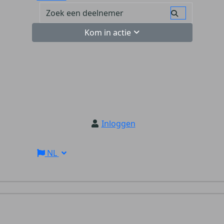
Kom in actie
Inloggen
NL