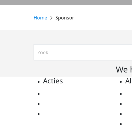
Sponsor
We 
Acties
A
Actiematerialen
Pr
Evenementen
Co
Kom in actie
Al
Ov