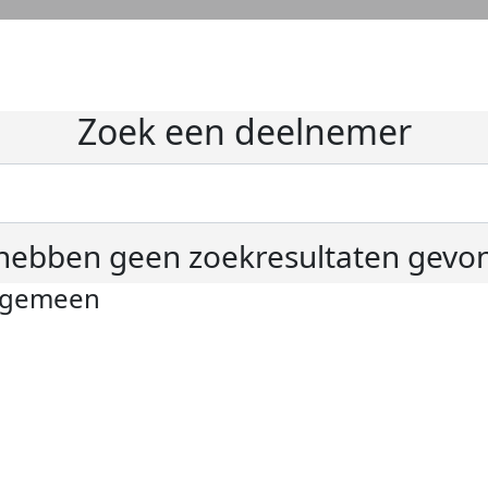
Zoek een deelnemer
hebben geen zoekresultaten gevo
lgemeen
ivacyverklaring
okie instellingen
gemene voorwaarden
er KWF Kankerbestrijding