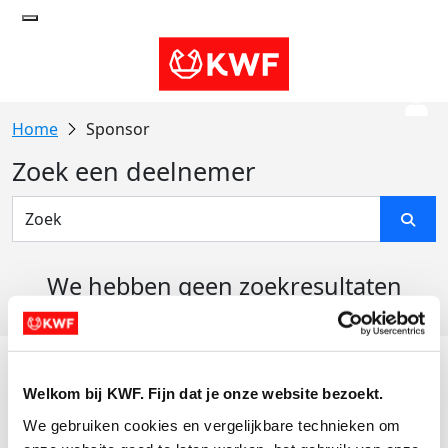
Sponsor
Zoek een deelnemer
We hebben geen zoekresultaten
gevonden
Acties
Welkom bij KWF. Fijn dat je onze website bezoekt.
Actiematerialen
We gebruiken cookies en vergelijkbare technieken om 
Evenementen