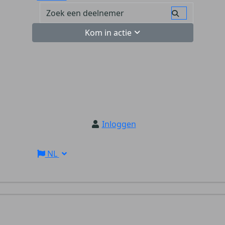
Kom in actie
Inloggen
NL