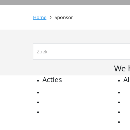
Sponsor
We 
Acties
A
Actiematerialen
Pr
Evenementen
Co
Kom in actie
Al
Ov