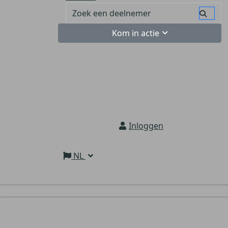
Kom in actie
Inloggen
NL