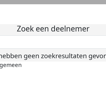
Zoek een deelnemer
hebben geen zoekresultaten gevo
lgemeen
ivacyverklaring
okie instellingen
gemene voorwaarden
er KWF Kankerbestrijding