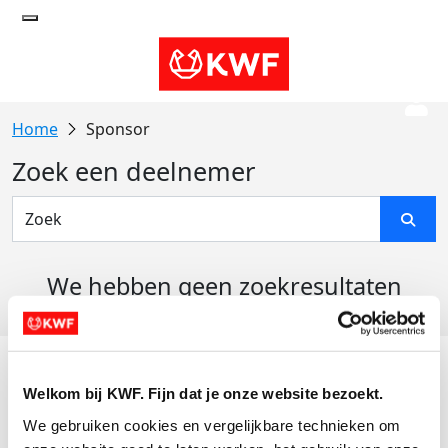
Sponsor
Zoek een deelnemer
We hebben geen zoekresultaten
gevonden
Acties
Welkom bij KWF. Fijn dat je onze website bezoekt.
Actiematerialen
We gebruiken cookies en vergelijkbare technieken om 
Evenementen