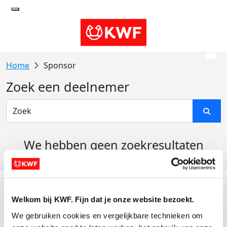
Sponsor
Zoek een deelnemer
We hebben geen zoekresultaten
gevonden
Acties
Welkom bij KWF. Fijn dat je onze website bezoekt.
Actiematerialen
We gebruiken cookies en vergelijkbare technieken om 
Evenementen