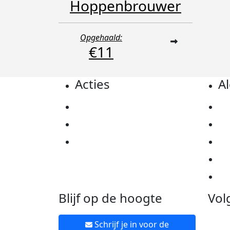
Hoppenbrouwer
Opgehaald:
€11
Acties
A
Actiematerialen
Pr
Evenementen
Co
Kom in actie
Al
Ov
Ne
Blijf op de hoogte
Vol
Schrijf je in voor de