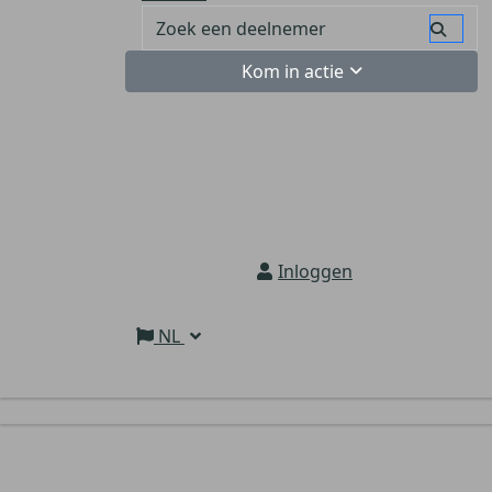
Kom in actie
Inloggen
NL