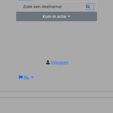
Kom in actie
Inloggen
NL