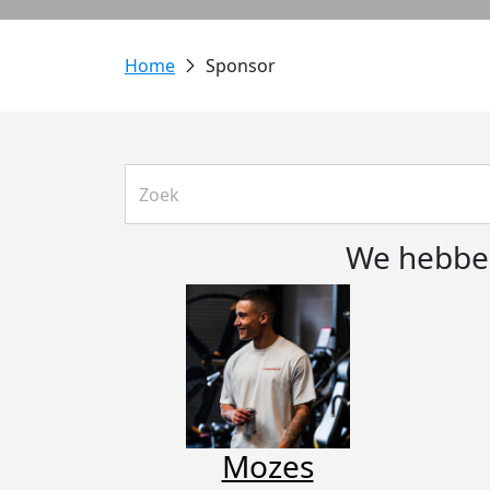
Sponsor
We hebben
Mozes