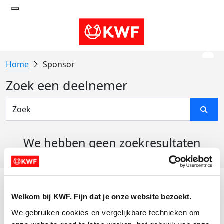
Sponsor
Zoek een deelnemer
We hebben geen zoekresultaten
gevonden
Acties
Welkom bij KWF. Fijn dat je onze website bezoekt.
Actiematerialen
We gebruiken cookies en vergelijkbare technieken om 
Evenementen