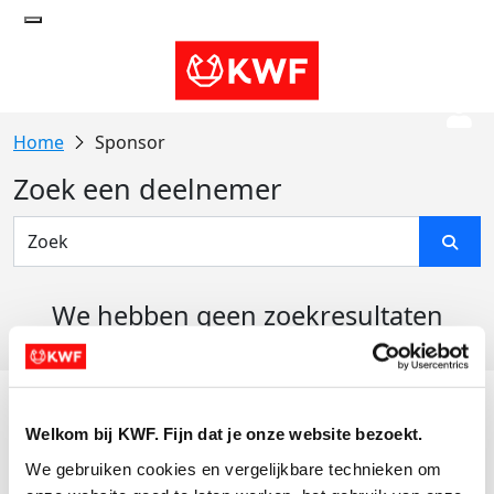
Sponsor
Zoek een deelnemer
We hebben geen zoekresultaten
gevonden
Acties
Welkom bij KWF. Fijn dat je onze website bezoekt.
Actiematerialen
We gebruiken cookies en vergelijkbare technieken om 
Evenementen