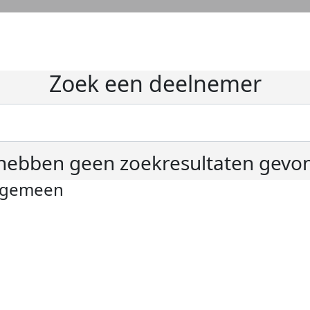
Zoek een deelnemer
hebben geen zoekresultaten gevo
lgemeen
ivacyverklaring
okie instellingen
gemene voorwaarden
er KWF Kankerbestrijding