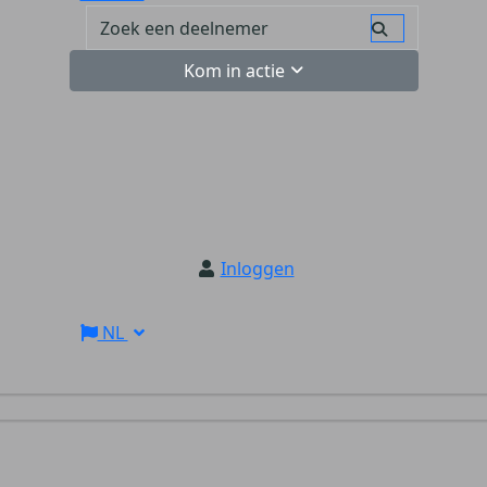
Kom in actie
Inloggen
NL