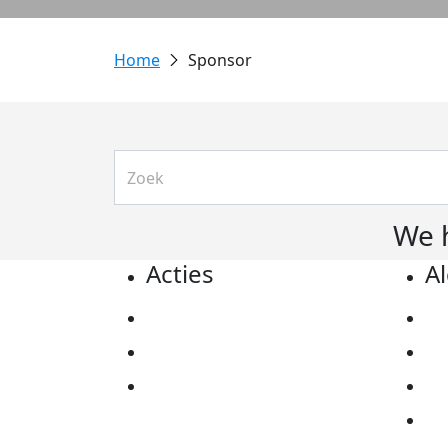
Sponsor
We 
Acties
A
Actiematerialen
Pr
Evenementen
Co
Kom in actie
Al
Ov