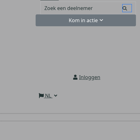
Kom in actie
Inloggen
NL