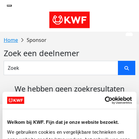
Sponsor
Zoek een deelnemer
We hebben geen zoekresultaten
gevonden
Acties
Welkom bij KWF. Fijn dat je onze website bezoekt.
Actiematerialen
We gebruiken cookies en vergelijkbare technieken om 
Evenementen