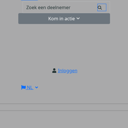
Kom in actie
Inloggen
NL