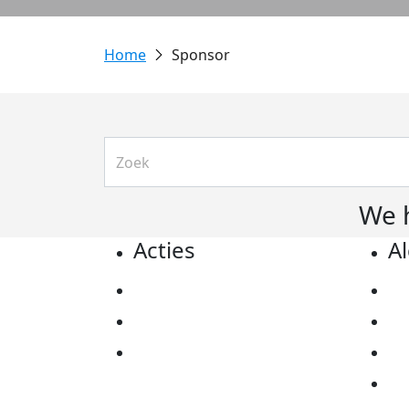
Sponsor
We 
Acties
A
Actiematerialen
Pr
Evenementen
Co
Kom in actie
Al
Ov