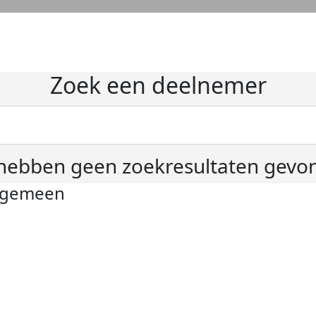
Zoek een deelnemer
hebben geen zoekresultaten gevo
lgemeen
ivacyverklaring
okie instellingen
gemene voorwaarden
er KWF Kankerbestrijding