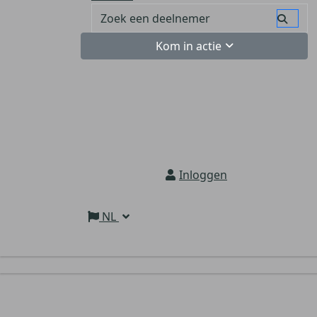
Kom in actie
Inloggen
NL