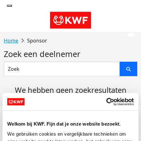
Sponsor
Zoek een deelnemer
We hebben geen zoekresultaten
gevonden
Acties
Welkom bij KWF. Fijn dat je onze website bezoekt.
Actiematerialen
We gebruiken cookies en vergelijkbare technieken om 
Evenementen