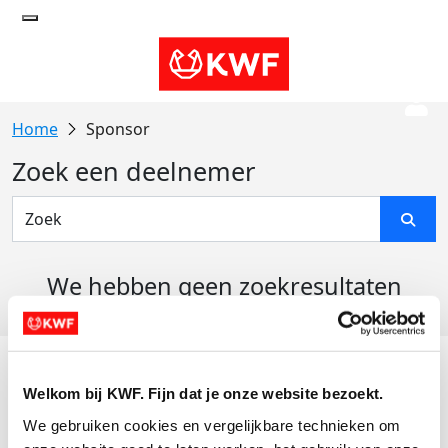
Sponsor
Zoek een deelnemer
We hebben geen zoekresultaten
gevonden
Acties
Welkom bij KWF. Fijn dat je onze website bezoekt.
Actiematerialen
We gebruiken cookies en vergelijkbare technieken om 
Evenementen