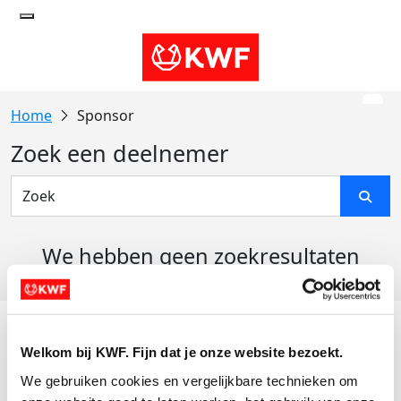
Sponsor
Zoek een deelnemer
We hebben geen zoekresultaten
gevonden
Acties
Welkom bij KWF. Fijn dat je onze website bezoekt.
Actiematerialen
We gebruiken cookies en vergelijkbare technieken om 
Evenementen