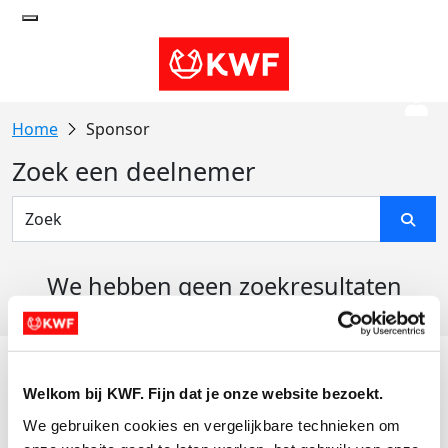
Sponsor
Zoek een deelnemer
We hebben geen zoekresultaten
gevonden
Acties
Welkom bij KWF. Fijn dat je onze website bezoekt.
Actiematerialen
We gebruiken cookies en vergelijkbare technieken om 
Evenementen