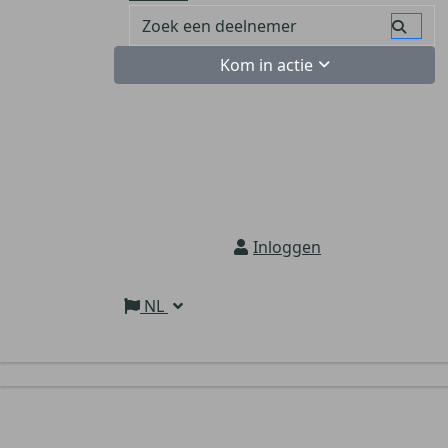
Kom in actie
Inloggen
NL