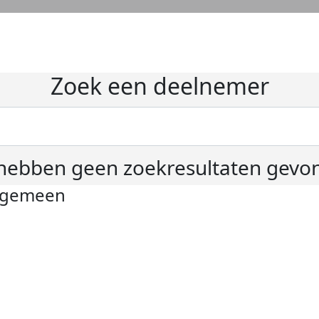
Zoek een deelnemer
hebben geen zoekresultaten gevo
lgemeen
ivacyverklaring
okie instellingen
gemene voorwaarden
er KWF Kankerbestrijding