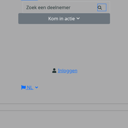
Kom in actie
Inloggen
NL