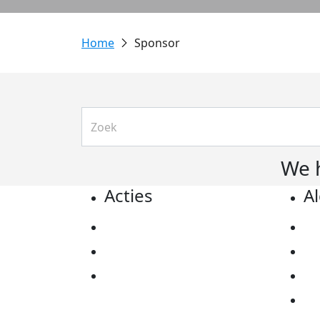
Sponsor
We 
Acties
A
Actiematerialen
Pr
Evenementen
Co
Kom in actie
Al
Ov