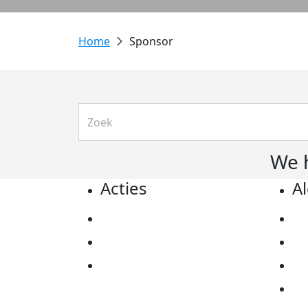
Sponsor
We 
Acties
A
Actiematerialen
Pr
Evenementen
Co
Kom in actie
Al
Ov