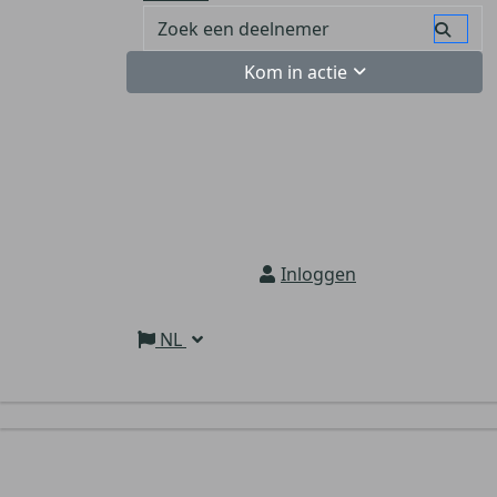
Kom in actie
Inloggen
NL