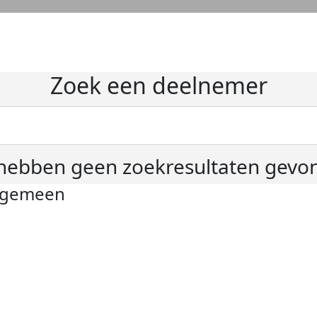
Zoek een deelnemer
hebben geen zoekresultaten gevo
lgemeen
ivacyverklaring
okie instellingen
gemene voorwaarden
er KWF Kankerbestrijding