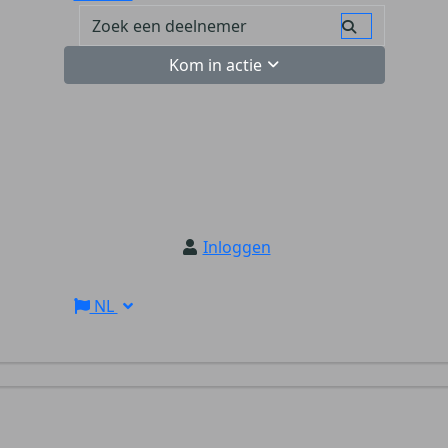
Kom in actie
Inloggen
NL